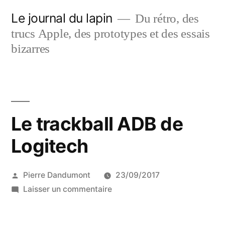
Aller
Le journal du lapin
Du rétro, des
au
trucs Apple, des prototypes et des essais
contenu
bizarres
Le trackball ADB de
Logitech
Publié
Pierre Dandumont
23/09/2017
par
sur
Laisser un commentaire
Le
trackball