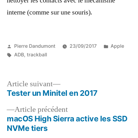
nettoyer les contacts avec le mécanisme
interne (comme sur une souris).
Publié
Publié
Pierre Dandumont
23/09/2017
Apple
par
Étiquettes :
dans
ADB
,
trackball
Article
Article suivant
suivant :
Tester un Minitel en 2017
Navigation
Article
Article précédent
de
précédent :
macOS High Sierra active les SSD
l’article
NVMe tiers