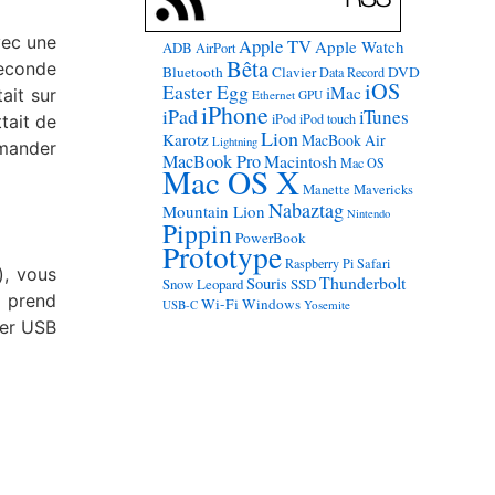
avec une
Apple TV
Apple Watch
ADB
AirPort
Bêta
seconde
Bluetooth
Clavier
DVD
Data Record
iOS
Easter Egg
iMac
ait sur
Ethernet
GPU
iPhone
iPad
iTunes
iPod
iPod touch
tait de
Lion
Karotz
MacBook Air
Lightning
emander
MacBook Pro
Macintosh
Mac OS
Mac OS X
Manette
Mavericks
Nabaztag
Mountain Lion
Nintendo
Pippin
PowerBook
Prototype
Raspberry Pi
Safari
), vous
Thunderbolt
Souris
Snow Leopard
SSD
 prend
Wi-Fi
Windows
USB-C
Yosemite
ier USB