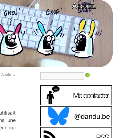
Accueil
d’Apple
→
ilisait
ns, une
eur qui