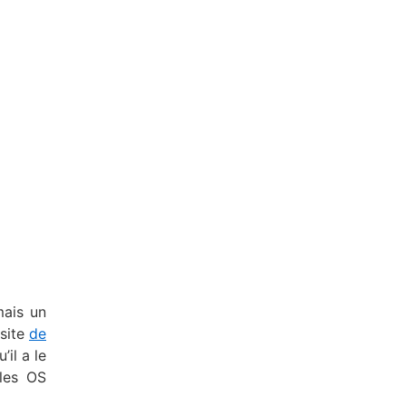
mais un
 site
de
’il a le
les OS