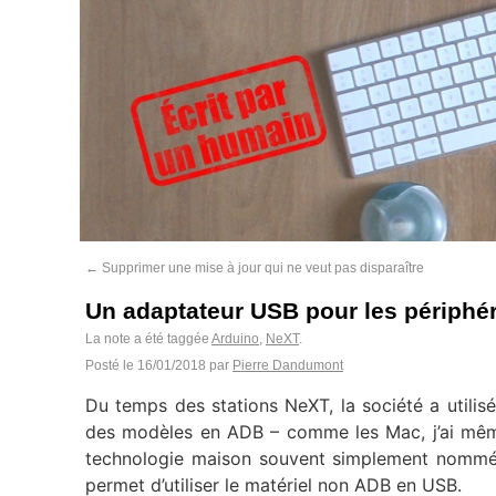
←
Supprimer une mise à jour qui ne veut pas disparaître
Un adaptateur USB pour les périphé
La note a été taggée
Arduino
,
NeXT
.
Posté le
16/01/2018
par
Pierre Dandumont
Du temps des stations NeXT, la société a utilisé 
des modèles en ADB – comme les Mac, j’ai m
technologie maison souvent simplement nomm
permet d’utiliser le matériel non ADB en USB.