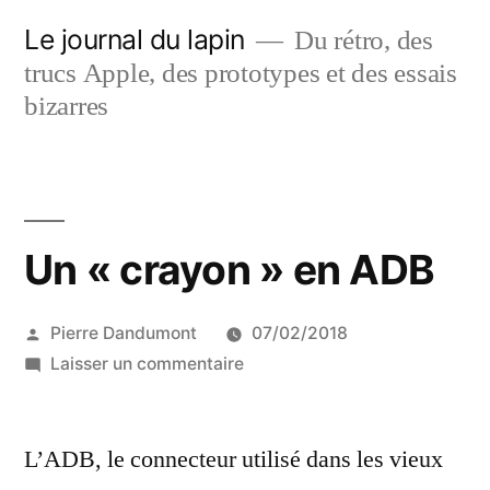
Aller
Le journal du lapin
Du rétro, des
au
trucs Apple, des prototypes et des essais
contenu
bizarres
Un « crayon » en ADB
Publié
Pierre Dandumont
07/02/2018
par
sur
Laisser un commentaire
Un
«
L’ADB, le connecteur utilisé dans les vieux
crayon
»