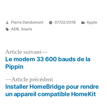
Publié
Publié
Pierre Dandumont
07/02/2018
Apple
par
Étiquettes :
dans
ADB
,
Souris
Article
Article suivant
suivant :
Le modem 33 600 bauds de la
Navigation
Pippin
de
Article
Article précédent
l’article
précédent :
Installer HomeBridge pour rendre
un appareil compatible HomeKit