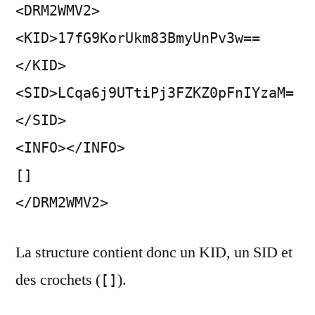
<DRM2WMV2>
<KID>17fG9KorUkm83BmyUnPv3w==
</KID>
<SID>LCqa6j9UTtiPj3FZKZ0pFnIYzaM=
</SID>
<INFO></INFO>
[]
</DRM2WMV2>
La structure contient donc un KID, un SID et
des crochets (
).
[]