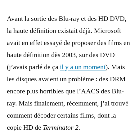
lire
Avant la sortie des Blu-ray et des HD DVD,
la
version
la haute définition existait déjà. Microsoft
1080p
avait en effet essayé de proposer des films en
de
Terminator
haute définition dès 2003, sur des DVD
2
(j’avais parlé de ça
il y a un moment
). Mais
de
les disques avaient un problème : des DRM
2003
encore plus horribles que l’AACS des Blu-
ray. Mais finalement, récemment, j’ai trouvé
comment décoder certains films, dont la
copie HD de
Terminator 2
.