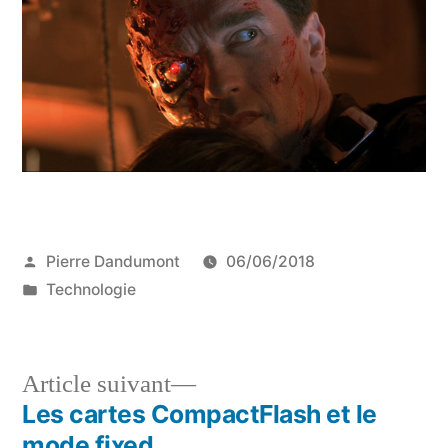
Publié
Pierre Dandumont
06/06/2018
par
Publié
Technologie
dans
Article
Article suivant
suivant :
Les cartes CompactFlash et le
Navigation
mode fixed