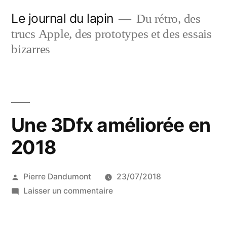
Aller
Le journal du lapin
Du rétro, des
au
trucs Apple, des prototypes et des essais
contenu
bizarres
Une 3Dfx améliorée en
2018
Publié
Pierre Dandumont
23/07/2018
par
sur
Laisser un commentaire
Une
3Dfx