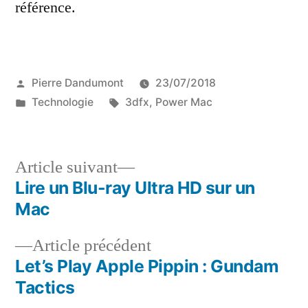
référence.
Publié
Pierre Dandumont
23/07/2018
par
Publié
Étiquettes :
Technologie
3dfx
,
Power Mac
dans
Article
Article suivant
suivant :
Lire un Blu-ray Ultra HD sur un
Navigation
Mac
de
Article
Article précédent
l’article
précédent :
Let’s Play Apple Pippin : Gundam
Tactics