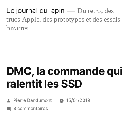
Aller
Le journal du lapin
Du rétro, des
au
trucs Apple, des prototypes et des essais
contenu
bizarres
DMC, la commande qui
ralentit les SSD
Publié
Pierre Dandumont
15/01/2019
par
sur
3 commentaires
DMC,
la