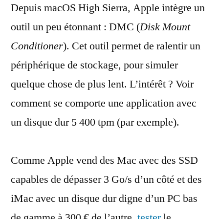
Depuis macOS High Sierra, Apple intègre un
commande
qui
outil un peu étonnant : DMC (
Disk Mount
ralentit
Conditioner
). Cet outil permet de ralentir un
les
SSD
périphérique de stockage, pour simuler
quelque chose de plus lent. L’intérêt ? Voir
comment se comporte une application avec
un disque dur 5 400 tpm (par exemple).
Comme Apple vend des Mac avec des SSD
capables de dépasser 3 Go/s d’un côté et des
iMac avec un disque dur digne d’un PC bas
de gamme à 300 € de l’autre,
tester
le