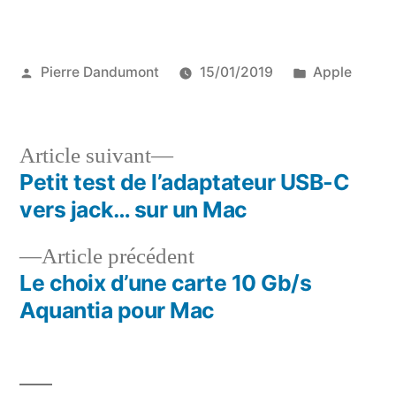
Publié
Publié
Pierre Dandumont
15/01/2019
Apple
par
dans
Article
Article suivant
suivant :
Petit test de l’adaptateur USB-C
Navigation
vers jack… sur un Mac
de
Article
Article précédent
l’article
précédent :
Le choix d’une carte 10 Gb/s
Aquantia pour Mac