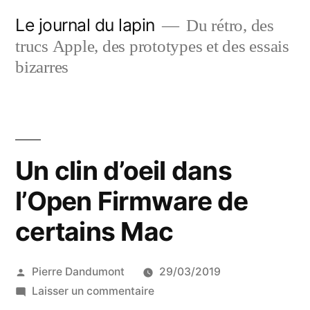
Aller
Le journal du lapin
Du rétro, des
au
trucs Apple, des prototypes et des essais
contenu
bizarres
Un clin d’oeil dans
l’Open Firmware de
certains Mac
Publié
Pierre Dandumont
29/03/2019
par
sur
Laisser un commentaire
Un