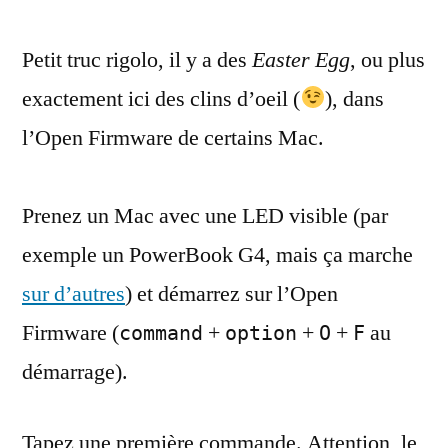
clin
Petit truc rigolo, il y a des
d’oeil
Easter Egg
, ou plus
dans
exactement ici des clins d’oeil (
), dans
l’Open
l’Open Firmware de certains Mac.
Firmware
de
certains
Prenez un Mac avec une LED visible (par
Mac
exemple un PowerBook G4, mais ça marche
sur d’autres
) et démarrez sur l’Open
Firmware (
+
+
+
au
command
option
O
F
démarrage).
Tapez une première commande. Attention, le