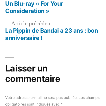
suivant :
Un Blu-ray « For Your
Navigation
Consideration »
de
Article
Article précédent
l’article
précédent :
La Pippin de Bandai a 23 ans : bon
anniversaire !
Laisser un
commentaire
Votre adresse e-mail ne sera pas publiée.
Les champs
obligatoires sont indiqués avec
*