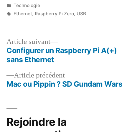
par
Publié
Technologie
dans
Étiquettes :
Ethernet
,
Raspberry Pi Zero
,
USB
Article
Article suivant
suivant :
Configurer un Raspberry Pi A(+)
Navigation
sans Ethernet
de
Article
Article précédent
l’article
précédent :
Mac ou Pippin ? SD Gundam Wars
Rejoindre la