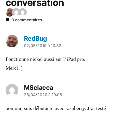
conversation
3 commentaires
RedBug
a
02/05/2019 à 10:32
dit :
Fonctionne nickel aussi sur l’iPad pro.
Merci ;)
MSciacca
a
26/04/2020 à 19:08
dit :
bonjour, suis débutante avec raspberry. J’ai testé