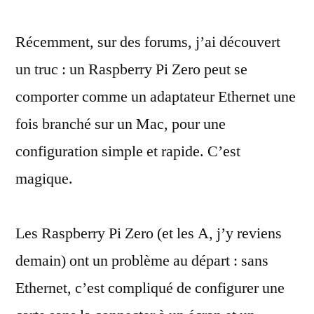
un
Récemment, sur des forums, j’ai découvert
Raspberry
Pi
un truc : un Raspberry Pi Zero peut se
Zero
comporter comme un adaptateur Ethernet une
avec
un
fois branché sur un Mac, pour une
simple
configuration simple et rapide. C’est
câble
magique.
USB
Les Raspberry Pi Zero (et les A, j’y reviens
demain) ont un problème au départ : sans
Ethernet, c’est compliqué de configurer une