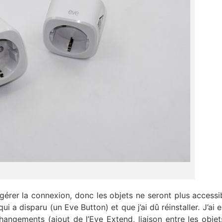
a gérer la connexion, donc les objets ne seront plus accessi
ui a disparu (un Eve Button) et que j’ai dû réinstaller. J’ai 
angements (ajout de l’Eve Extend, liaison entre les objets