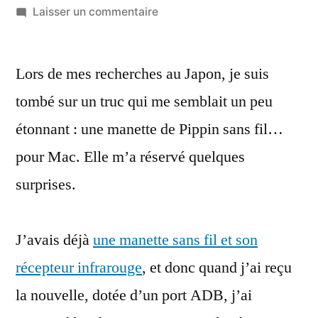
par
sur
Laisser un commentaire
Une
manette
Lors de mes recherches au Japon, je suis
sans-
fil
tombé sur un truc qui me semblait un peu
de
étonnant : une manette de Pippin sans fil…
Pippin
pour
pour Mac. Elle m’a réservé quelques
Mac
surprises.
:
bidouille
made
J’avais déjà
une manette sans fil et son
in
récepteur infrarouge
, et donc quand j’ai reçu
Japan
la nouvelle, dotée d’un port ADB, j’ai