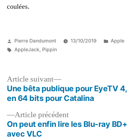
coulées.
Publié
Publié
Pierre Dandumont
13/10/2019
Apple
par
Étiquettes :
dans
AppleJack
,
Pippin
Article
Article suivant
suivant :
Une bêta publique pour EyeTV 4,
Navigation
en 64 bits pour Catalina
de
Article
Article précédent
l’article
précédent :
On peut enfin lire les Blu-ray BD+
avec VLC