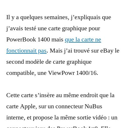
à
Il y a quelques semaines, j’expliquais que
jour
d’un
j’avais testé une carte graphique pour
PowerBook
PowerBook 1400 mais
que la carte ne
1400
:
fonctionnait pas
. Mais j’ai trouvé sur eBay le
une
second modèle de carte graphique
carte
compatible, une ViewPowr 1400/16.
graphique
16
bits
Cette carte s’insère au même endroit que la
carte Apple, sur un connecteur NuBus
interne, et propose la même sortie vidéo : un