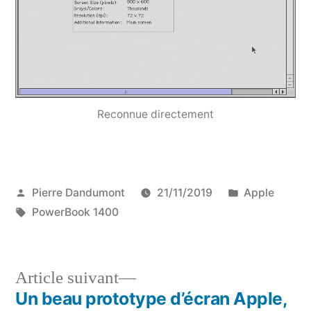
Reconnue directement
Publié
Publié
Pierre Dandumont
21/11/2019
Apple
par
Étiquettes :
dans
PowerBook 1400
Article
Article suivant
suivant :
Un beau prototype d’écran Apple,