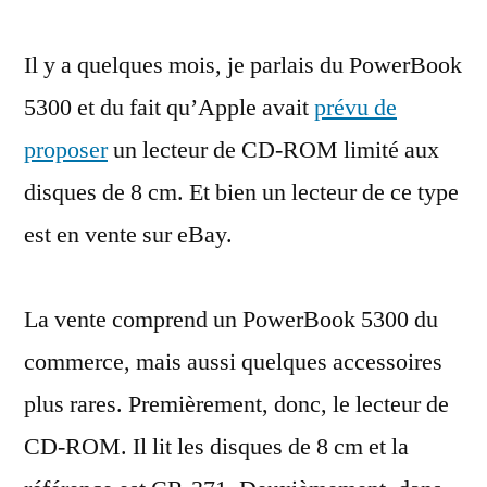
prototype
Il y a quelques mois, je parlais du PowerBook
de
lecteur
5300 et du fait qu’Apple avait
prévu de
CD
proposer
un lecteur de CD-ROM limité aux
8
cm
disques de 8 cm. Et bien un lecteur de ce type
pour
est en vente sur eBay.
le
PowerBook
5300
La vente comprend un PowerBook 5300 du
commerce, mais aussi quelques accessoires
plus rares. Premièrement, donc, le lecteur de
CD-ROM. Il lit les disques de 8 cm et la