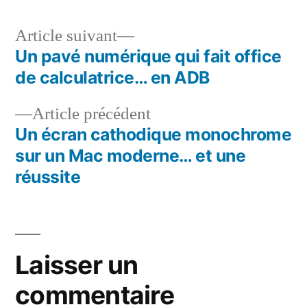
Article
Article suivant
suivant :
Un pavé numérique qui fait office
Navigation
de calculatrice… en ADB
de
Article
Article précédent
l’article
précédent :
Un écran cathodique monochrome
sur un Mac moderne… et une
réussite
Laisser un
commentaire