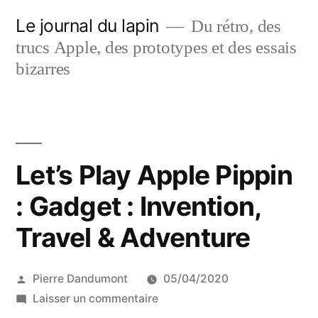
Aller
Le journal du lapin
Du rétro, des
au
trucs Apple, des prototypes et des essais
contenu
bizarres
Let’s Play Apple Pippin
: Gadget : Invention,
Travel & Adventure
Publié
Pierre Dandumont
05/04/2020
par
sur
Laisser un commentaire
Let’s