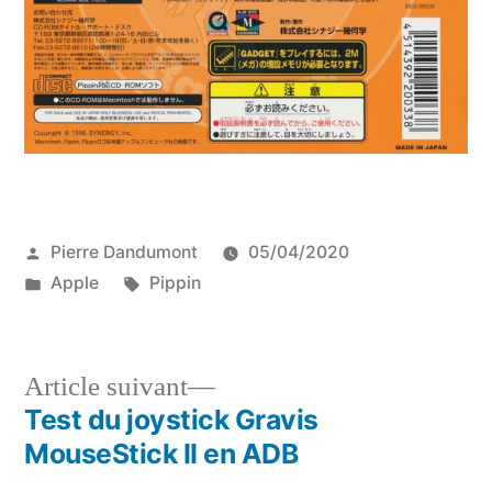
Publié
Pierre Dandumont
05/04/2020
par
Publié
Étiquettes :
Apple
Pippin
dans
Article
Article suivant
suivant :
Test du joystick Gravis
Navigation
MouseStick II en ADB