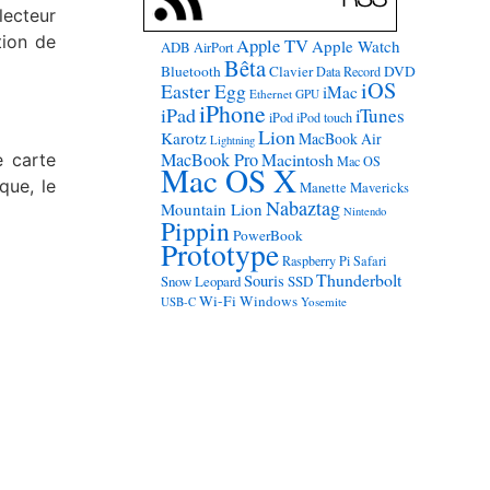
lecteur
tion de
Apple TV
Apple Watch
ADB
AirPort
Bêta
Bluetooth
Clavier
DVD
Data Record
iOS
Easter Egg
iMac
Ethernet
GPU
iPhone
iPad
iTunes
iPod
iPod touch
Lion
Karotz
MacBook Air
Lightning
MacBook Pro
Macintosh
e carte
Mac OS
Mac OS X
que, le
Manette
Mavericks
Nabaztag
Mountain Lion
Nintendo
Pippin
PowerBook
Prototype
Raspberry Pi
Safari
Thunderbolt
Souris
Snow Leopard
SSD
Wi-Fi
Windows
USB-C
Yosemite