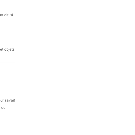
 dit, si
et objets
eur savait
e du