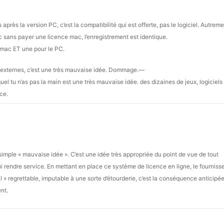
s la version PC, c’est la compatibilité qui est offerte, pas le logiciel. Autrement
ac sans payer une licence mac, l’enregistrement est identique.
le mac ET une pour le PC.
 externes, c’est une très mauvaise idée. Dommage.—
el tu n’as pas la main est une très mauvaise idée. des dizaines de jeux, logiciels 
ce.
 simple « mauvaise idée ». C’est une idée très appropriée du point de vue de tout
 lui rendre service. En mettant en place ce système de licence en ligne, le fourniss
 » regrettable, imputable à une sorte d’étourderie, c’est la conséquence anticipé
nt.