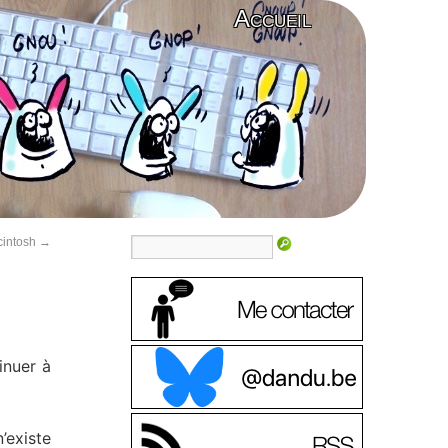
Accueil
cintosh
→
inuer à
’existe