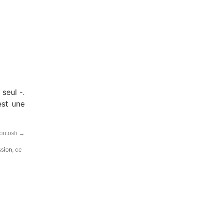
 seul -.
est une
cintosh
→
ssion, ce