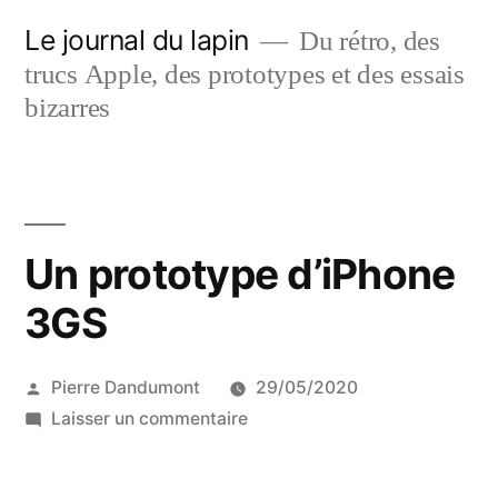
Aller
Le journal du lapin
Du rétro, des
au
trucs Apple, des prototypes et des essais
contenu
bizarres
Un prototype d’iPhone
3GS
Publié
Pierre Dandumont
29/05/2020
par
sur
Laisser un commentaire
Un
prototype