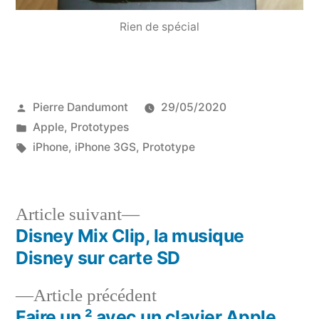
Rien de spécial
Publié
Pierre Dandumont
29/05/2020
par
Publié
Apple
,
Prototypes
dans
Étiquettes :
iPhone
,
iPhone 3GS
,
Prototype
Article
Article suivant
suivant :
Disney Mix Clip, la musique
Navigation
Disney sur carte SD
de
Article
Article précédent
l’article
précédent :
Faire un ² avec un clavier Apple