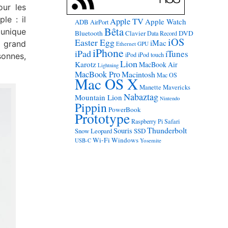
our les
le : il
Apple TV
Apple Watch
ADB
AirPort
Bêta
munique
Bluetooth
Clavier
DVD
Data Record
iOS
Easter Egg
iMac
s grand
Ethernet
GPU
iPhone
iPad
iTunes
iPod
iPod touch
sonnes,
Lion
Karotz
MacBook Air
Lightning
MacBook Pro
Macintosh
Mac OS
Mac OS X
Manette
Mavericks
Nabaztag
Mountain Lion
Nintendo
Pippin
PowerBook
Prototype
Raspberry Pi
Safari
Thunderbolt
Souris
Snow Leopard
SSD
Wi-Fi
Windows
USB-C
Yosemite