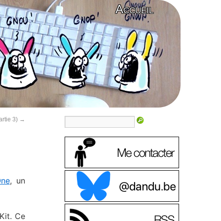
Accueil
rtie 3)
→
One
, un
Kit. Ce