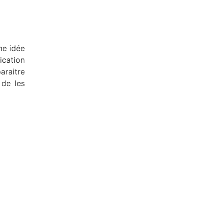
ne idée
ication
araitre
 de les