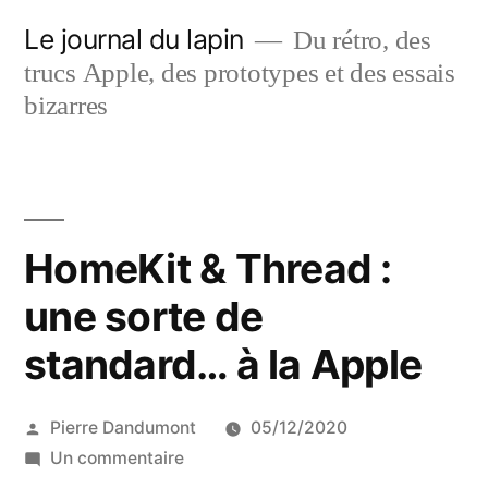
Aller
Le journal du lapin
Du rétro, des
au
trucs Apple, des prototypes et des essais
contenu
bizarres
HomeKit & Thread :
une sorte de
standard… à la Apple
Publié
Pierre Dandumont
05/12/2020
par
sur
Un commentaire
HomeKit