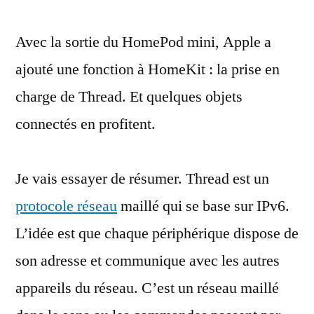
&
Avec la sortie du HomePod mini, Apple a
Thread
:
ajouté une fonction à HomeKit : la prise en
une
charge de Thread. Et quelques objets
sorte
de
connectés en profitent.
standard…
à
Je vais essayer de résumer. Thread est un
la
Apple
protocole réseau
maillé qui se base sur IPv6.
L’idée est que chaque périphérique dispose de
son adresse et communique avec les autres
appareils du réseau. C’est un réseau maillé