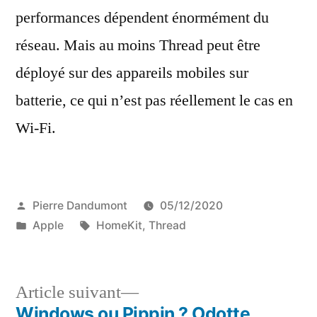
performances dépendent énormément du
réseau. Mais au moins Thread peut être
déployé sur des appareils mobiles sur
batterie, ce qui n’est pas réellement le cas en
Wi-Fi.
Publié
Pierre Dandumont
05/12/2020
par
Publié
Étiquettes :
Apple
HomeKit
,
Thread
dans
Article
Article suivant
suivant :
Windows ou Pippin ? Odotte