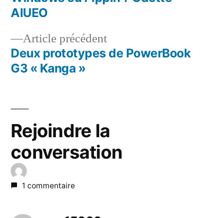
Navigation
AIUEO
de
Article
Article précédent
l’article
précédent :
Deux prototypes de PowerBook
G3 « Kanga »
Rejoindre la
conversation
1 commentaire