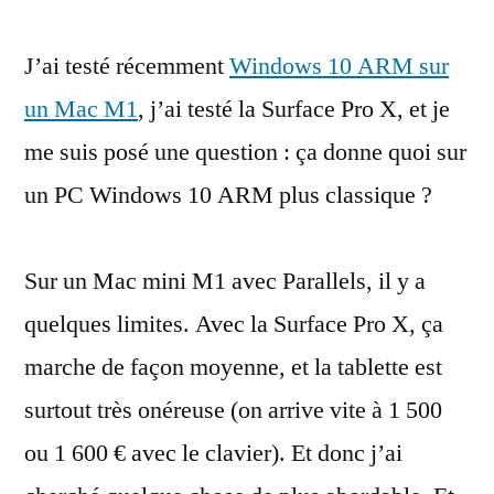
du
J’ai testé récemment
Thomson
Windows 10 ARM sur
Neo
un Mac M1
, j’ai testé la Surface Pro X, et je
Z3,
me suis posé une question : ça donne quoi sur
un
PC
un PC Windows 10 ARM plus classique ?
sous
Windows
Sur un Mac mini M1 avec Parallels, il y a
10
ARM
quelques limites. Avec la Surface Pro X, ça
marche de façon moyenne, et la tablette est
surtout très onéreuse (on arrive vite à 1 500
ou 1 600 € avec le clavier). Et donc j’ai