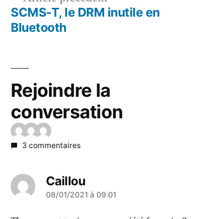
l’article
précédent :
SCMS-T, le DRM inutile en
Bluetooth
Rejoindre la
conversation
3 commentaires
Caillou
a
08/01/2021 à 09:01
dit :