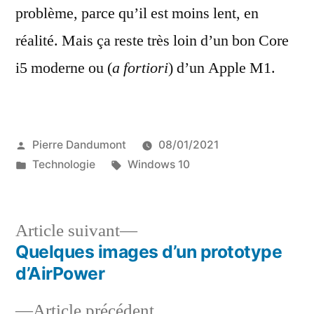
problème, parce qu’il est moins lent, en
réalité. Mais ça reste très loin d’un bon Core
i5 moderne ou (
a fortiori
) d’un Apple M1.
Publié
Pierre Dandumont
08/01/2021
par
Publié
Étiquettes :
Technologie
Windows 10
dans
Article
Article suivant
suivant :
Quelques images d’un prototype
Navigation
d’AirPower
de
Article
Article précédent