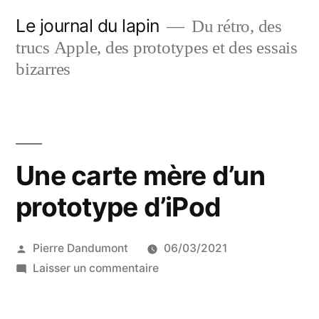
Aller
Le journal du lapin
Du rétro, des
au
trucs Apple, des prototypes et des essais
contenu
bizarres
Une carte mère d’un
prototype d’iPod
Publié
Pierre Dandumont
06/03/2021
par
sur
Laisser un commentaire
Une
carte