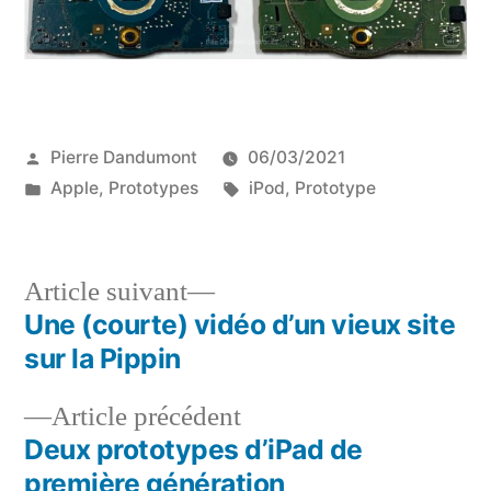
Publié
Pierre Dandumont
06/03/2021
par
Publié
Étiquettes :
Apple
,
Prototypes
iPod
,
Prototype
dans
Article
Article suivant
suivant :
Une (courte) vidéo d’un vieux site
Navigation
sur la Pippin
de
Article
Article précédent
l’article
précédent :
Deux prototypes d’iPad de
première génération