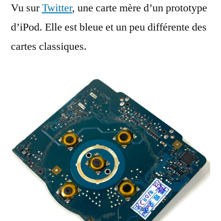
Vu sur
Twitter
, une carte mère d’un prototype
mère
d’un
d’iPod. Elle est bleue et un peu différente des
prototype
cartes classiques.
d’iPod