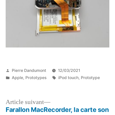
Publié
Pierre Dandumont
12/03/2021
par
Publié
Étiquettes :
Apple
,
Prototypes
iPod touch
,
Prototype
dans
Article
Article suivant
suivant :
Farallon MacRecorder, la carte son