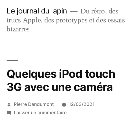
Aller
Le journal du lapin
Du rétro, des
au
trucs Apple, des prototypes et des essais
contenu
bizarres
Quelques iPod touch
3G avec une caméra
Publié
Pierre Dandumont
12/03/2021
par
sur
Laisser un commentaire
Quelques
iPod