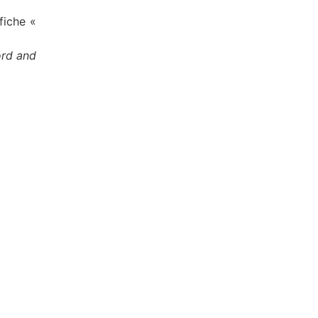
ffiche «
ord and