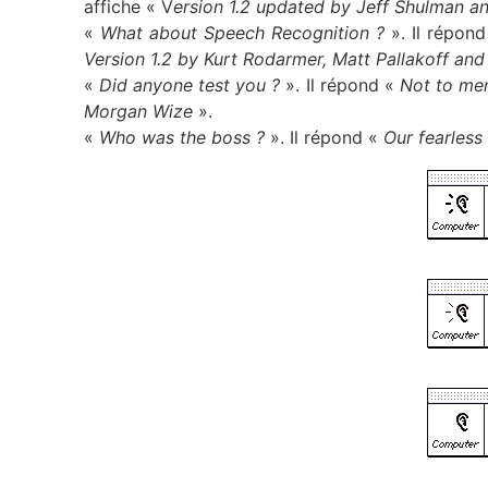
affiche « V
ersion 1.2 updated by Jeff Shulman and
«
What about Speech Recognition ?
». Il répon
Version 1.2 by Kurt Rodarmer, Matt Pallakoff and
«
Did anyone test you ?
». Il répond «
Not to me
Morgan Wize
».
«
Who was the boss ?
». Il répond «
Our fearless