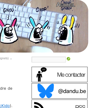
Accueil
signets)
→
ndre de
cKido
).