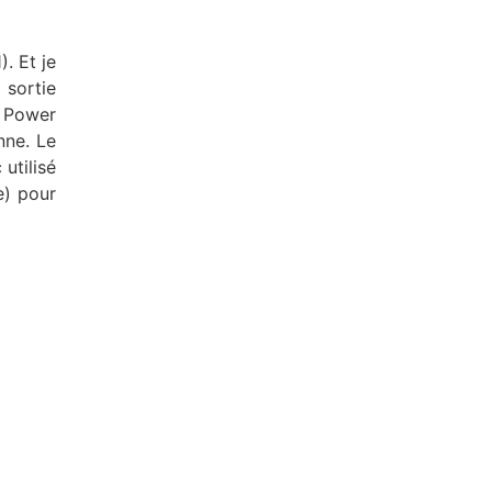
). Et je
 sortie
n Power
nne. Le
utilisé
e) pour