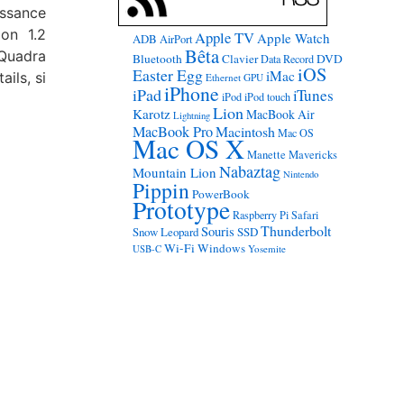
issance
on 1.2
Apple TV
Apple Watch
ADB
AirPort
Bêta
 Quadra
Bluetooth
Clavier
DVD
Data Record
iOS
Easter Egg
iMac
ils, si
Ethernet
GPU
iPhone
iPad
iTunes
iPod
iPod touch
Lion
Karotz
MacBook Air
Lightning
MacBook Pro
Macintosh
Mac OS
Mac OS X
Manette
Mavericks
Nabaztag
Mountain Lion
Nintendo
Pippin
PowerBook
Prototype
Raspberry Pi
Safari
Thunderbolt
Souris
Snow Leopard
SSD
Wi-Fi
Windows
USB-C
Yosemite