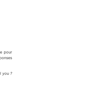
ée pour
éponses
l you ?