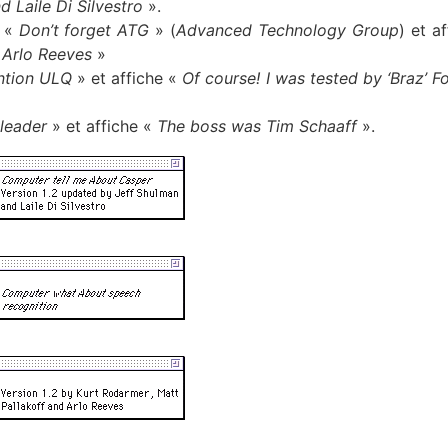
 Laile Di Silvestro
».
d «
Don’t forget ATG
» (
Advanced Technology Group
) et a
 Arlo Reeves
»
ntion ULQ
» et affiche «
Of course! I was tested by ‘Braz’ F
 leader
» et affiche «
The boss was Tim Schaaff
».