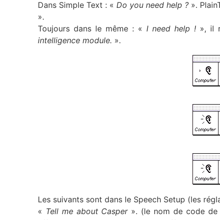
Dans Simple Text : «
Do you need help ?
». Plain
».
Toujours dans le même : «
I need help !
», il
intelligence module.
».
Les suivants sont dans le Speech Setup (les régl
«
Tell me about Casper
». (le nom de code de l