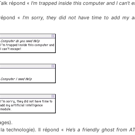
Talk répond «
I’m trapped inside this computer and I can’t e
 répond «
I’m sorry, they did not have time to add my art
ages).
a technologie). Il répond «
He’s a friendly ghost from A