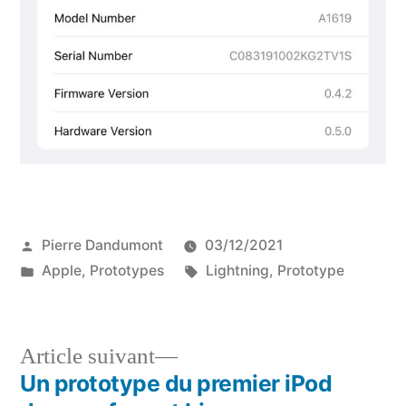
Publié
Pierre Dandumont
03/12/2021
par
Publié
Étiquettes :
Apple
,
Prototypes
Lightning
,
Prototype
dans
Article
Article suivant
suivant :
Un prototype du premier iPod
Navigation