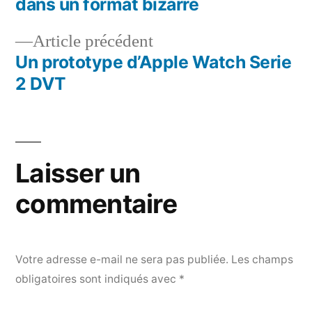
dans un format bizarre
de
Article
Article précédent
l’article
précédent :
Un prototype d’Apple Watch Serie
2 DVT
Laisser un
commentaire
Votre adresse e-mail ne sera pas publiée.
Les champs
obligatoires sont indiqués avec
*