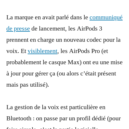
améliore
La marque en avait parlé dans le
(encore)
communiqué
le
de presse
de lancement, les AirPods 3
son
prennent en charge un nouveau codec pour la
de
la
voix. Et
visiblement
, les AirPods Pro (et
voix
probablement le casque Max) ont eu une mise
en
à jour pour gérer ça (ou alors c’était présent
Bluetooth
mais pas utilisé).
La gestion de la voix est particulière en
Bluetooth : on passe par un profil dédié (pour