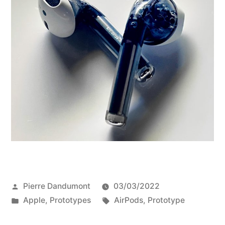
Publié
Pierre Dandumont
03/03/2022
par
Publié
Étiquettes :
Apple
,
Prototypes
AirPods
,
Prototype
dans