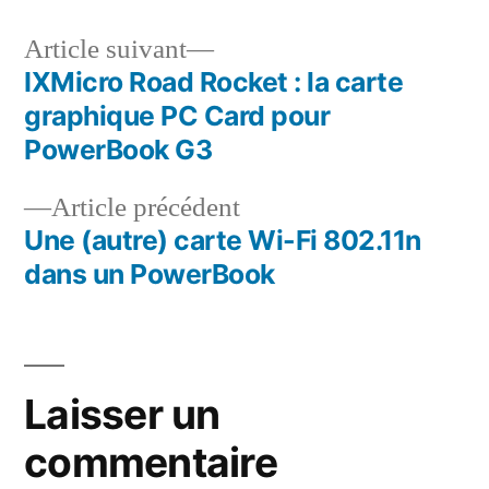
Article
Article suivant
suivant :
IXMicro Road Rocket : la carte
Navigation
graphique PC Card pour
de
PowerBook G3
l’article
Article
Article précédent
précédent :
Une (autre) carte Wi-Fi 802.11n
dans un PowerBook
Laisser un
commentaire