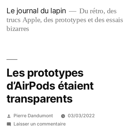
Aller
Le journal du lapin
Du rétro, des
au
trucs Apple, des prototypes et des essais
contenu
bizarres
Les prototypes
d’AirPods étaient
transparents
Publié
Pierre Dandumont
03/03/2022
par
sur
Laisser un commentaire
Les