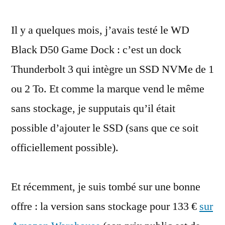
WD
Il y a quelques mois, j’avais testé le WD
Black
D50
Black D50 Game Dock : c’est un dock
Game
Thunderbolt 3 qui intègre un SSD NVMe de 1
Dock
cache
ou 2 To. Et comme la marque vend le même
un
sans stockage, je supputais qu’il était
emplacement
possible d’ajouter le SSD (sans que ce soit
NVMe
officiellement possible).
Et récemment, je suis tombé sur une bonne
offre : la version sans stockage pour 133 €
sur