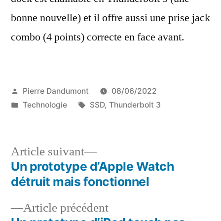
bonne nouvelle) et il offre aussi une prise jack
combo (4 points) correcte en face avant.
Publié
Pierre Dandumont
08/06/2022
par
Publié
Étiquettes :
Technologie
SSD
,
Thunderbolt 3
dans
Article
Article suivant
suivant :
Un prototype d’Apple Watch
Navigation
détruit mais fonctionnel
de
Article
Article précédent
l’article