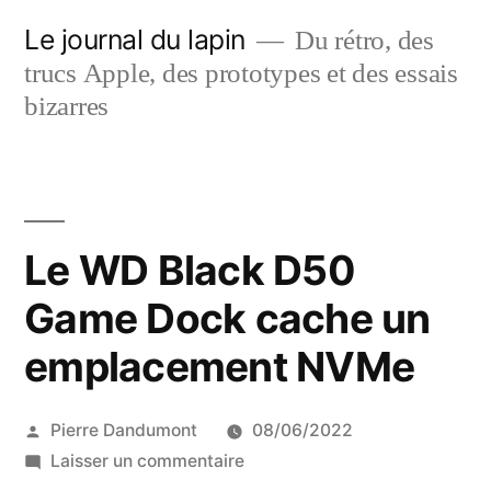
Aller
Le journal du lapin
Du rétro, des
au
trucs Apple, des prototypes et des essais
contenu
bizarres
Le WD Black D50
Game Dock cache un
emplacement NVMe
Publié
Pierre Dandumont
08/06/2022
par
sur
Laisser un commentaire
Le