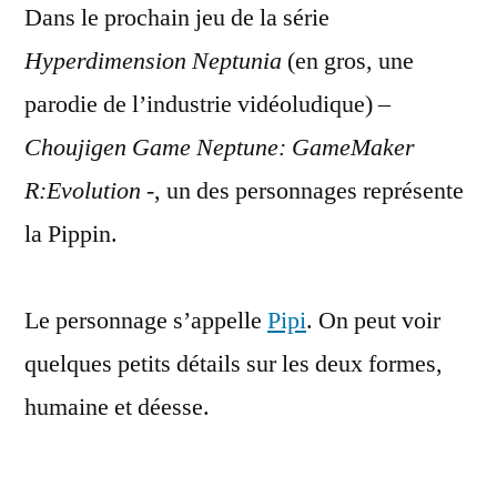
Dans le prochain jeu de la série
a
sa
Hyperdimension Neptunia
(en gros, une
«
parodie de l’industrie vidéoludique) –
Neptunia
Girl
Choujigen Game Neptune: GameMaker
»
R:Evolution
-, un des personnages représente
:
la Pippin.
Pipi
Le personnage s’appelle
Pipi
. On peut voir
quelques petits détails sur les deux formes,
humaine et déesse.