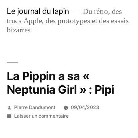
Aller
Le journal du lapin
Du rétro, des
au
trucs Apple, des prototypes et des essais
contenu
bizarres
La Pippin a sa «
Neptunia Girl » : Pipi
Publié
Pierre Dandumont
09/04/2023
par
sur
Laisser un commentaire
La
Pippin