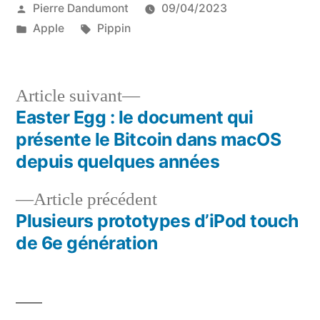
Publié
Pierre Dandumont
09/04/2023
par
Publié
Étiquettes :
Apple
Pippin
dans
Article
Article suivant
suivant :
Easter Egg : le document qui
Navigation
présente le Bitcoin dans macOS
de
depuis quelques années
l’article
Article
Article précédent
précédent :
Plusieurs prototypes d’iPod touch
de 6e génération