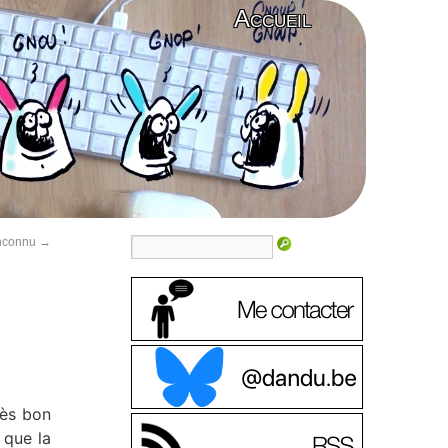
Accueil
 inconnu
→
rès bon
 que la