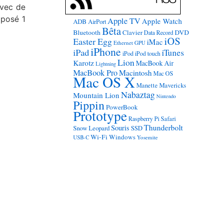
avec de
oposé 1
Apple TV
Apple Watch
ADB
AirPort
Bêta
Bluetooth
Clavier
DVD
Data Record
iOS
Easter Egg
iMac
Ethernet
GPU
iPhone
iPad
iTunes
iPod
iPod touch
Lion
Karotz
MacBook Air
Lightning
MacBook Pro
Macintosh
Mac OS
Mac OS X
Manette
Mavericks
Nabaztag
Mountain Lion
Nintendo
Pippin
PowerBook
Prototype
Raspberry Pi
Safari
Thunderbolt
Souris
Snow Leopard
SSD
Wi-Fi
Windows
USB-C
Yosemite