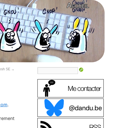
Accueil
tosh SE
→
com
.
èrement