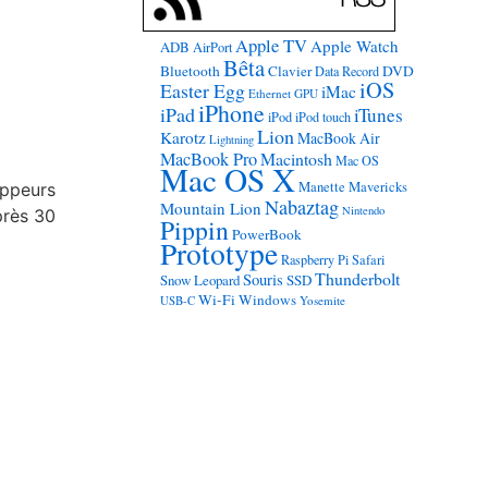
Apple TV
Apple Watch
ADB
AirPort
Bêta
Bluetooth
Clavier
DVD
Data Record
iOS
Easter Egg
iMac
Ethernet
GPU
iPhone
iPad
iTunes
iPod
iPod touch
Lion
Karotz
MacBook Air
Lightning
MacBook Pro
Macintosh
Mac OS
Mac OS X
Manette
Mavericks
oppeurs
Nabaztag
Mountain Lion
Nintendo
près 30
Pippin
PowerBook
Prototype
Raspberry Pi
Safari
Thunderbolt
Souris
Snow Leopard
SSD
Wi-Fi
Windows
USB-C
Yosemite