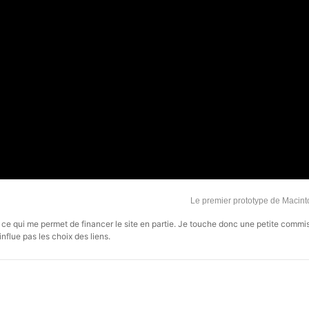
Le premier prototype de Macin
s, ce qui me permet de financer le site en partie. Je touche donc une petite commi
influe pas les choix des liens.