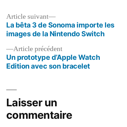
Article
Article suivant
suivant :
La bêta 3 de Sonoma importe les
Navigation
images de la Nintendo Switch
de
Article
Article précédent
l’article
précédent :
Un prototype d’Apple Watch
Edition avec son bracelet
Laisser un
commentaire