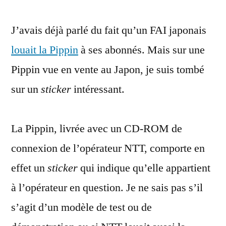
Pippin
J’avais déjà parlé du fait qu’un FAI japonais
probablement
louée
louait la Pippin
à ses abonnés. Mais sur une
par
Pippin vue en vente au Japon, je suis tombé
NTT
à
sur un
sticker
intéressant.
ses
clients
La Pippin, livrée avec un CD-ROM de
connexion de l’opérateur NTT, comporte en
effet un
sticker
qui indique qu’elle appartient
à l’opérateur en question. Je ne sais pas s’il
s’agit d’un modèle de test ou de