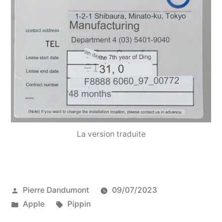
La version traduite
Publié
Pierre Dandumont
09/07/2023
par
Publié
Étiquettes :
Apple
Pippin
dans