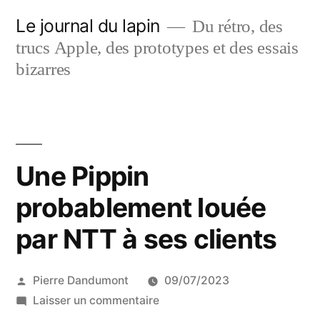
Aller
Le journal du lapin
Du rétro, des
au
trucs Apple, des prototypes et des essais
contenu
bizarres
Une Pippin
probablement louée
par NTT à ses clients
Publié
Pierre Dandumont
09/07/2023
par
sur
Laisser un commentaire
Une