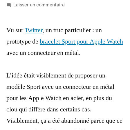
par
sur
Laisser un commentaire
Un
prototype
Vu sur
Twitter
, un truc particulier : un
de
bracelet
prototype de
bracelet Sport pour Apple Watch
Sport
avec un connecteur en métal.
dédié
aux
Apple
L’idée était visiblement de proposer un
Watch
modèle Sport avec un connecteur en métal
en
acier
pour les Apple Watch en acier, en plus du
clou qui diffère dans certains cas.
Visiblement, ça a été abandonné parce que ce