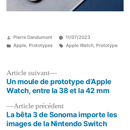
Publié
Pierre Dandumont
11/07/2023
par
Publié
Étiquettes :
Apple
,
Prototypes
Apple Watch
,
Prototype
dans
Article
Article suivant
suivant :
Un moule de prototype d’Apple
Navigation
Watch, entre la 38 et la 42 mm
de
Article
Article précédent
l’article
précédent :
La bêta 3 de Sonoma importe les
images de la Nintendo Switch