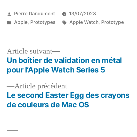
Publié
Pierre Dandumont
13/07/2023
par
Publié
Étiquettes :
Apple
,
Prototypes
Apple Watch
,
Prototype
dans
Article
Article suivant
suivant :
Un boîtier de validation en métal
Navigation
pour l’Apple Watch Series 5
de
Article
Article précédent
l’article
précédent :
Le second Easter Egg des crayons
de couleurs de Mac OS