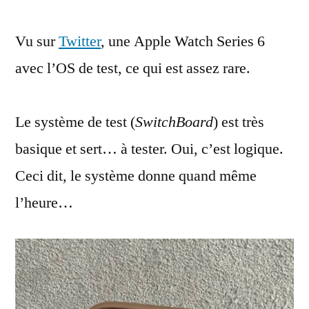
apple
Vu sur
Twitter
, une Apple Watch Series 6
Watch
Series
avec l’OS de test, ce qui est assez rare.
6
sous
SwitchBoard
Le système de test (
SwitchBoard
) est très
basique et sert… à tester. Oui, c’est logique.
Ceci dit, le système donne quand même
l’heure…