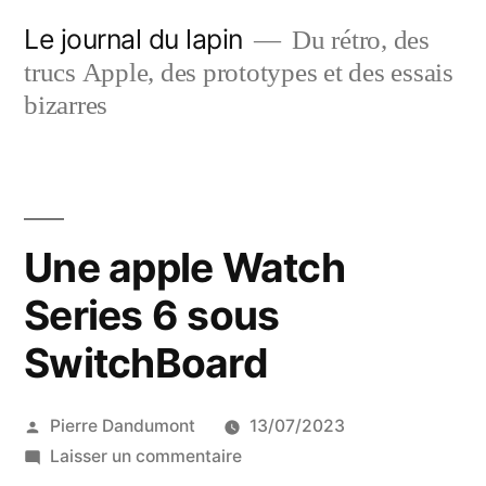
Aller
Le journal du lapin
Du rétro, des
au
trucs Apple, des prototypes et des essais
contenu
bizarres
Une apple Watch
Series 6 sous
SwitchBoard
Publié
Pierre Dandumont
13/07/2023
par
sur
Laisser un commentaire
Une