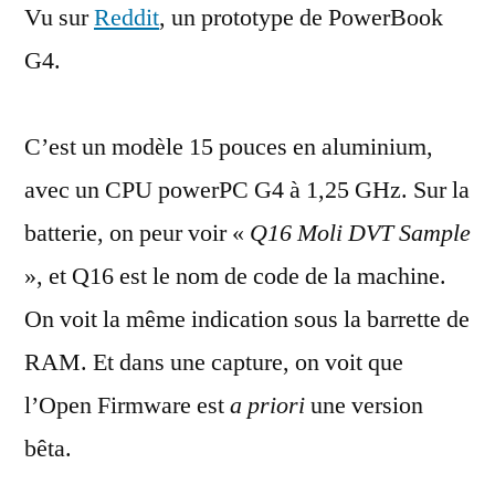
Vu sur
Reddit
, un prototype de PowerBook
de
PowerBook
G4.
G4
DVT
C’est un modèle 15 pouces en aluminium,
avec un CPU powerPC G4 à 1,25 GHz. Sur la
batterie, on peur voir «
Q16 Moli DVT Sample
», et Q16 est le nom de code de la machine.
On voit la même indication sous la barrette de
RAM. Et dans une capture, on voit que
l’Open Firmware est
a priori
une version
bêta.