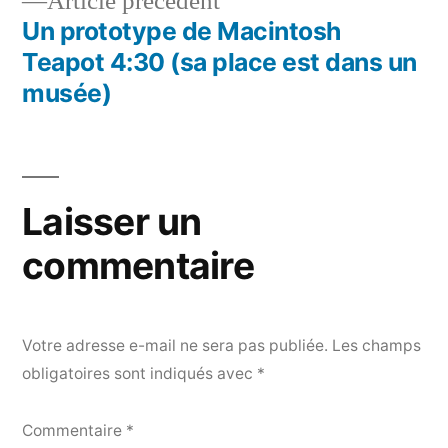
Article
Article précédent
de
précédent :
Un prototype de Macintosh
l’article
Teapot 4:30 (sa place est dans un
musée)
Laisser un
commentaire
Votre adresse e-mail ne sera pas publiée.
Les champs
obligatoires sont indiqués avec
*
Commentaire
*