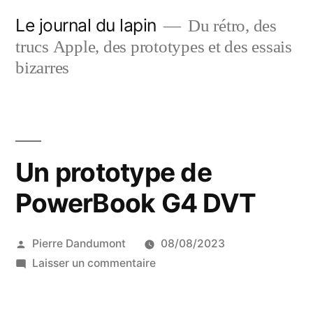
Aller
Le journal du lapin
Du rétro, des
au
trucs Apple, des prototypes et des essais
contenu
bizarres
Un prototype de
PowerBook G4 DVT
Publié
Pierre Dandumont
08/08/2023
par
sur
Laisser un commentaire
Un
prototype