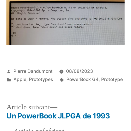
Publié
Pierre Dandumont
08/08/2023
par
Publié
Étiquettes :
Apple
,
Prototypes
PowerBook G4
,
Prototype
dans
Article
Article suivant
suivant :
Un PowerBook JLPGA de 1993
Navigation