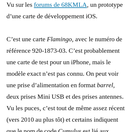
Vu sur les
forums de 68KMLA
de
, un prototype
carte
d’une carte de développement iOS.
de
développement
iOS
C’est une carte
Flamingo
, avec le numéro de
référence 920-1873-03. C’est probablement
une carte de test pour un iPhone, mais le
modèle exact n’est pas connu. On peut voir
une prise d’alimentation en format
barrel
,
deux prises Mini USB et des prises antennes.
Vu les puces, c’est tout de même assez récent
(vers 2010 au plus tôt) et certains indiquent
que le nom de code
Cumulus
est lié aux