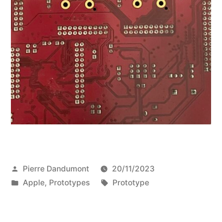
Publié
Pierre Dandumont
20/11/2023
par
Publié
Étiquettes :
Apple
,
Prototypes
Prototype
dans