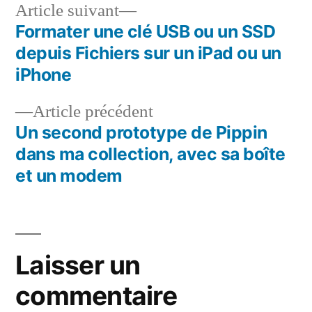
Article
Article suivant
suivant :
Formater une clé USB ou un SSD
Navigation
depuis Fichiers sur un iPad ou un
de
iPhone
l’article
Article
Article précédent
précédent :
Un second prototype de Pippin
dans ma collection, avec sa boîte
et un modem
Laisser un
commentaire