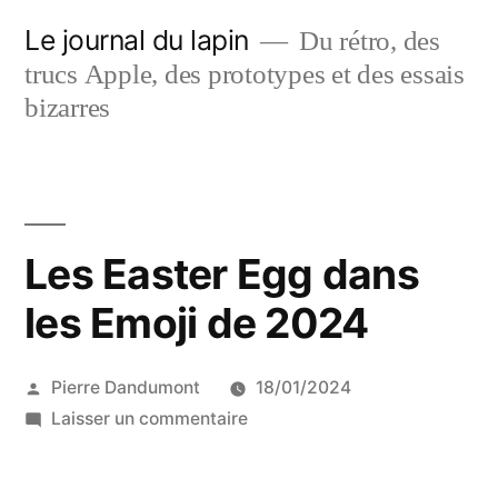
Aller
Le journal du lapin
Du rétro, des
au
trucs Apple, des prototypes et des essais
contenu
bizarres
Les Easter Egg dans
les Emoji de 2024
Publié
Pierre Dandumont
18/01/2024
par
sur
Laisser un commentaire
Les
Easter