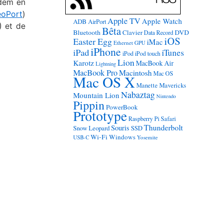
odem en
eoPort
)
Apple TV
Apple Watch
ADB
AirPort
) et de
Bêta
Bluetooth
Clavier
DVD
Data Record
iOS
Easter Egg
iMac
Ethernet
GPU
iPhone
iPad
iTunes
iPod
iPod touch
Lion
Karotz
MacBook Air
Lightning
MacBook Pro
Macintosh
Mac OS
Mac OS X
Manette
Mavericks
Nabaztag
Mountain Lion
Nintendo
Pippin
PowerBook
Prototype
Raspberry Pi
Safari
Thunderbolt
Souris
Snow Leopard
SSD
Wi-Fi
Windows
USB-C
Yosemite