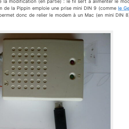
 la modification (en partie) : le fil sert à alimenter le m
m de la Pippin emploie une prise mini DIN 9 (comme
le G
 permet donc de relier le modem à un Mac (en mini DIN 8