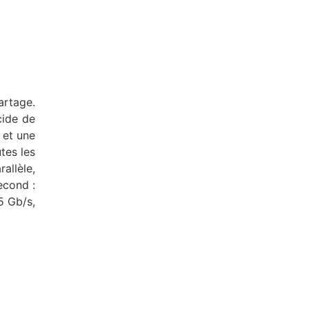
artage.
cide de
 et une
utes les
allèle,
econd :
5 Gb/s,