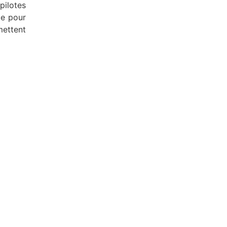
 pilotes
me pour
mettent