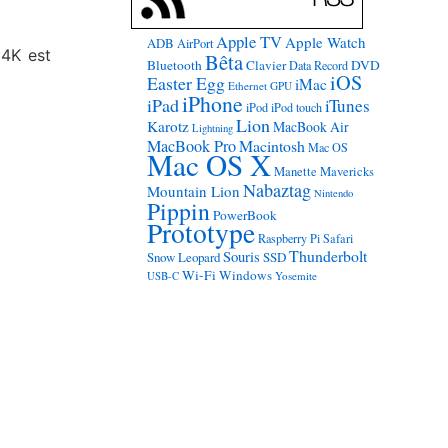
Apple TV
Apple Watch
ADB
AirPort
 4K est
Bêta
Bluetooth
Clavier
DVD
Data Record
iOS
Easter Egg
iMac
Ethernet
GPU
iPhone
iPad
iTunes
iPod
iPod touch
Lion
Karotz
MacBook Air
Lightning
MacBook Pro
Macintosh
Mac OS
Mac OS X
Manette
Mavericks
Nabaztag
Mountain Lion
Nintendo
Pippin
PowerBook
Prototype
Raspberry Pi
Safari
Thunderbolt
Souris
Snow Leopard
SSD
Wi-Fi
Windows
USB-C
Yosemite