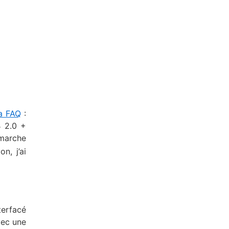
a FAQ
:
B 2.0 +
marche
n, j’ai
terfacé
avec une