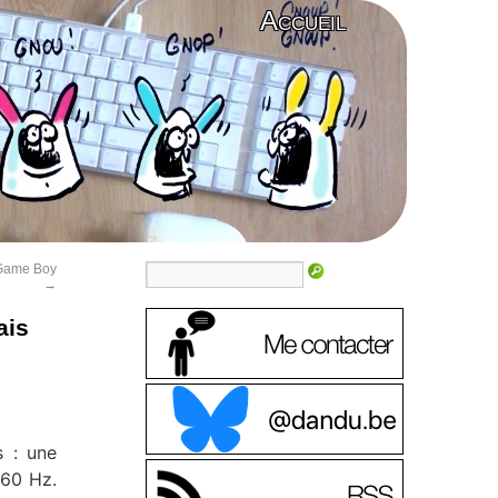
Accueil
s Game Boy
→
ais
s : une
 60 Hz.