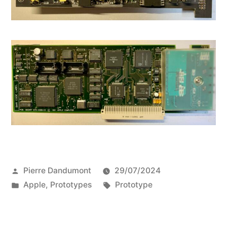
Publié
Pierre Dandumont
29/07/2024
par
Publié
Étiquettes :
Apple
,
Prototypes
Prototype
dans