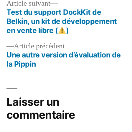
Article
Article suivant
suivant :
Test du support DockKit de
Navigation
Belkin, un kit de développement
de
en vente libre (
)
l’article
Article
Article précédent
précédent :
Une autre version d’évaluation de
la Pippin
Laisser un
commentaire