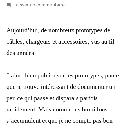
par
sur
Laisser un commentaire
De
nombreux
Aujourd’hui, de nombreux prototypes de
prototypes
de
câbles, chargeurs et accessoires, vus au fil
câbles,
des années.
chargeurs
et
accessoires
J’aime bien publier sur les prototypes, parce
que je trouve intéressant de documenter un
peu ce qui passe et disparais parfois
rapidement. Mais comme les brouillons
s’accumulent et que je ne compte pas bon