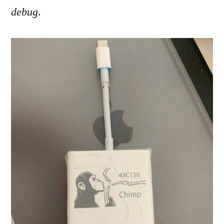
debug
.