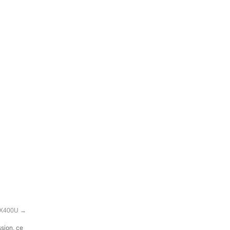
 EX400U
→
ssion, ce