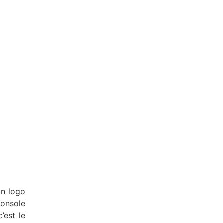
un logo
console
’est le