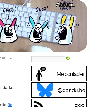
Accueil
 EX400U
→
u de la
ortie
fin