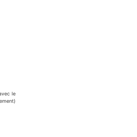
avec le
lement)