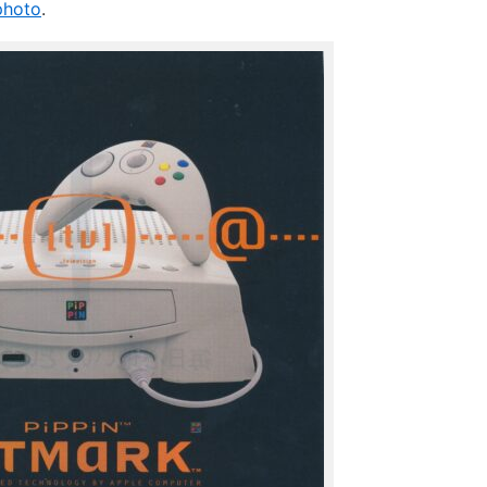
photo
.