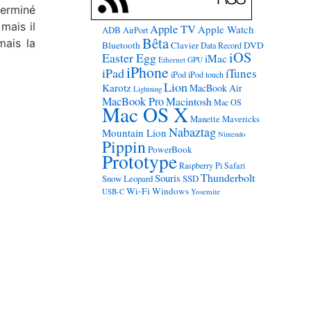
terminé
mais il
Apple TV
Apple Watch
ADB
AirPort
Bêta
mais la
Bluetooth
Clavier
DVD
Data Record
iOS
Easter Egg
iMac
Ethernet
GPU
iPhone
iPad
iTunes
iPod
iPod touch
Lion
Karotz
MacBook Air
Lightning
MacBook Pro
Macintosh
Mac OS
Mac OS X
Manette
Mavericks
Nabaztag
Mountain Lion
Nintendo
Pippin
PowerBook
Prototype
Raspberry Pi
Safari
Thunderbolt
Souris
Snow Leopard
SSD
Wi-Fi
Windows
USB-C
Yosemite