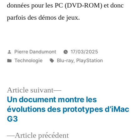
données pour les PC (DVD-ROM) et donc
parfois des démos de jeux.
Publié
Pierre Dandumont
17/03/2025
par
Publié
Étiquettes :
Technologie
Blu-ray
,
PlayStation
dans
Article
Article suivant
suivant :
Un document montre les
Navigation
évolutions des prototypes d’iMac
de
G3
l’article
Article
Article précédent