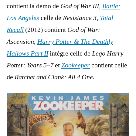
contient la démo de
God of War III
,
Battle:
Los Angeles
celle de
Resistance 3
,
Total
Recall
(2012) contient
God of War:
Ascension
,
Harry Potter & The Deathly
Hallows Part II
intègre celle de
Lego Harry
Potter: Years 5–7
et
Zookeeper
contient celle
de
Ratchet and Clank: All 4 One
.