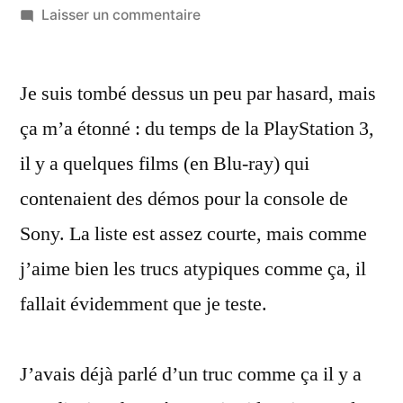
par
sur
Laisser un commentaire
Les
Blu-
Je suis tombé dessus un peu par hasard, mais
ray
qui
ça m’a étonné : du temps de la PlayStation 3,
contiennent
il y a quelques films (en Blu-ray) qui
des
démos
contenaient des démos pour la console de
de
Sony. La liste est assez courte, mais comme
jeux
j’aime bien les trucs atypiques comme ça, il
PlayStation
3
fallait évidemment que je teste.
J’avais déjà parlé d’un truc comme ça il y a