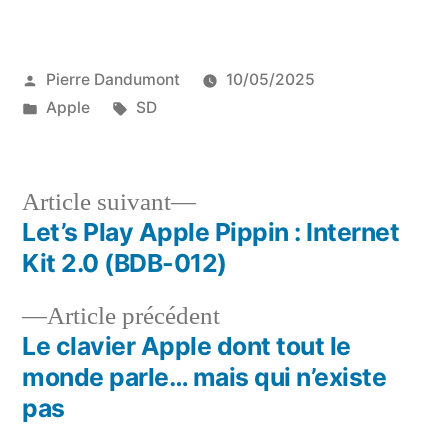
Publié
Pierre Dandumont
10/05/2025
par
Publié
Étiquettes :
Apple
SD
dans
Article
Article suivant
suivant :
Let’s Play Apple Pippin : Internet
Navigation
Kit 2.0 (BDB-012)
de
Article
Article précédent
l’article
précédent :
Le clavier Apple dont tout le
monde parle… mais qui n’existe
pas