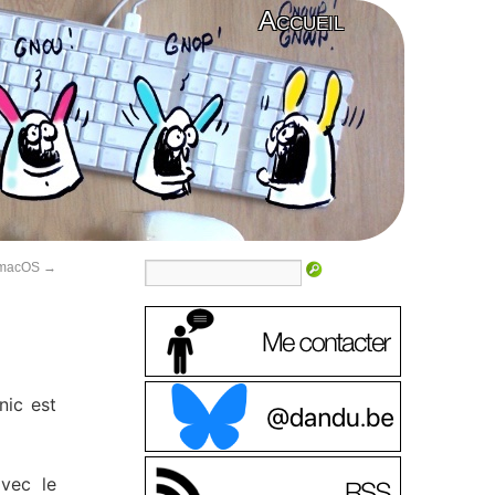
Accueil
e macOS
→
nic est
avec le