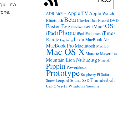
ui n’a
rche.
Apple TV
Apple Watch
ADB
AirPort
Bêta
Bluetooth
Clavier
DVD
Data Record
iOS
Easter Egg
iMac
Ethernet
GPU
iPhone
iPad
iTunes
iPod
iPod touch
Lion
Karotz
MacBook Air
Lightning
MacBook Pro
Macintosh
Mac OS
Mac OS X
Manette
Mavericks
Nabaztag
Mountain Lion
Nintendo
Pippin
PowerBook
Prototype
Raspberry Pi
Safari
Thunderbolt
Souris
Snow Leopard
SSD
Wi-Fi
Windows
USB-C
Yosemite