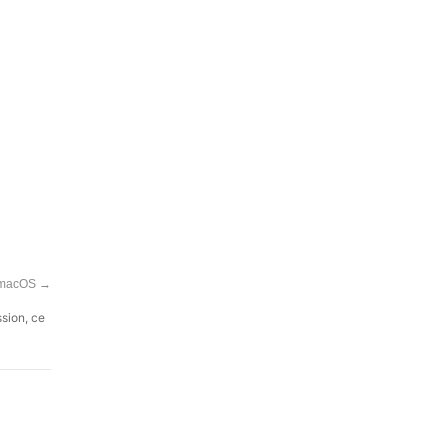
e macOS
→
ssion, ce