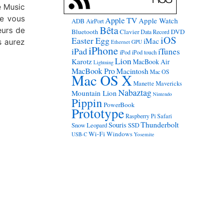
e Music
je vous
Apple TV
Apple Watch
ADB
AirPort
Bêta
eurs de
Bluetooth
Clavier
DVD
Data Record
iOS
Easter Egg
iMac
s aurez
Ethernet
GPU
iPhone
iPad
iTunes
iPod
iPod touch
Lion
Karotz
MacBook Air
Lightning
MacBook Pro
Macintosh
Mac OS
Mac OS X
Manette
Mavericks
Nabaztag
Mountain Lion
Nintendo
Pippin
PowerBook
Prototype
Raspberry Pi
Safari
Thunderbolt
Souris
Snow Leopard
SSD
Wi-Fi
Windows
USB-C
Yosemite