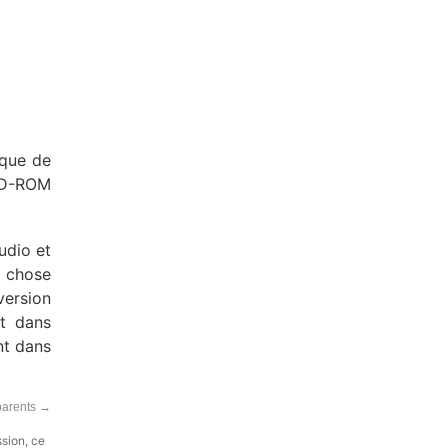
ique de
CD-ROM
udio et
e chose
version
nt dans
nt dans
sparents
→
ssion, ce