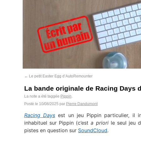
←
Le petit Easter Egg d’AutoRemounter
La bande originale de Racing Days d
La note a été taggée
Pippin
.
Posté le
10/08/2025
par
Pierre Dandumont
Racing Days
est un jeu Pippin particulier, il
inhabituel sur Pippin (c’est
a priori
le seul jeu d
pistes en question sur
SoundCloud
.