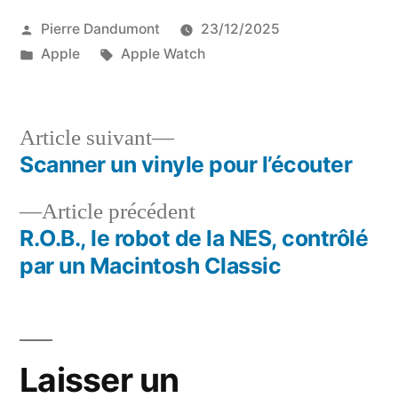
Publié
Pierre Dandumont
23/12/2025
par
Publié
Étiquettes :
Apple
Apple Watch
dans
Article
Article suivant
suivant :
Scanner un vinyle pour l’écouter
Navigation
Article
Article précédent
de
précédent :
R.O.B., le robot de la NES, contrôlé
l’article
par un Macintosh Classic
Laisser un