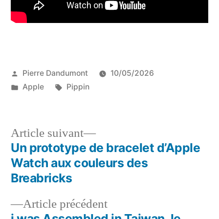
Publié
Pierre Dandumont
10/05/2026
par
Publié
Étiquettes :
Apple
Pippin
dans
Article
Article suivant
suivant :
Un prototype de bracelet d’Apple
Navigation
Watch aux couleurs des
de
Breabricks
l’article
Article
Article précédent
précédent :
i was Assembled in Taiwan, le