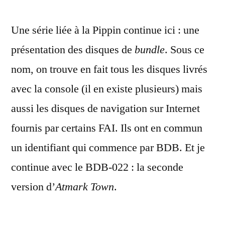
Play
Une série liée à la Pippin continue ici : une
Apple
Pippin
présentation des disques de
bundle
. Sous ce
:
nom, on trouve en fait tous les disques livrés
Atmark
Town
avec la console (il en existe plusieurs) mais
2.0
aussi les disques de navigation sur Internet
(BDB-
fournis par certains FAI. Ils ont en commun
022)
un identifiant qui commence par BDB. Et je
continue avec le BDB-022 : la seconde
version d’
Atmark Town
.