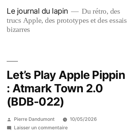
Aller
Le journal du lapin
Du rétro, des
au
trucs Apple, des prototypes et des essais
contenu
bizarres
Let’s Play Apple Pippin
: Atmark Town 2.0
(BDB-022)
Publié
Pierre Dandumont
10/05/2026
par
sur
Laisser un commentaire
Let’s