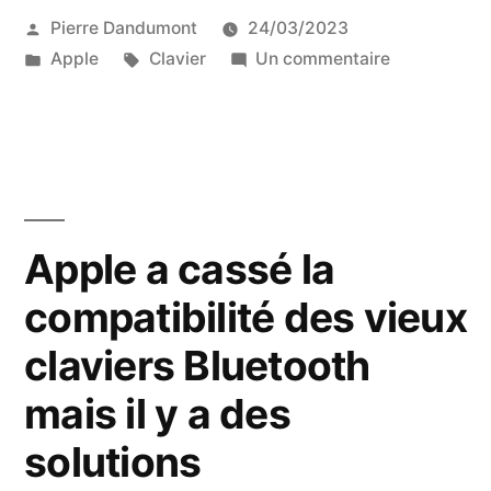
Publié
Pierre Dandumont
24/03/2023
par
Publié
Étiquettes :
sur
Apple
Clavier
Un commentaire
dans
Le
mystère
du
clavier
Apple
Keyboard
Apple a cassé la
II
compatibilité des vieux
japonais
noir
claviers Bluetooth
mais il y a des
solutions