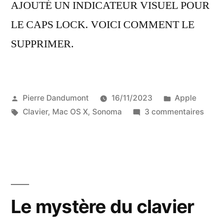
AJOUTÉ UN INDICATEUR VISUEL POUR
LE CAPS LOCK. VOICI COMMENT LE
SUPPRIMER.
Publié
Publié
Pierre Dandumont
16/11/2023
Apple
par
Étiquettes :
dans
sur
Clavier
,
Mac OS X
,
Sonoma
3 commentaires
DÉS
L’IN
DE
CAP
LOC
DE
Le mystère du clavier
SON