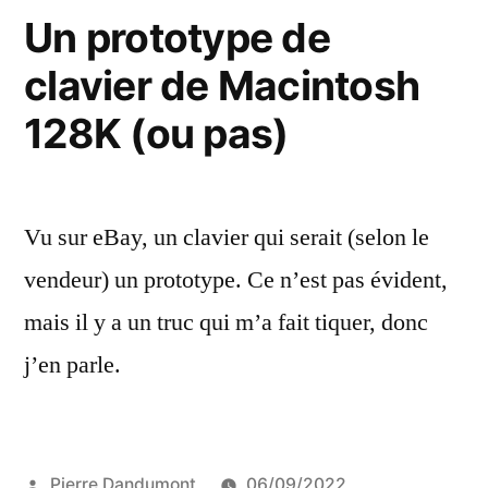
à
Un prototype de
la
clavier de Macintosh
FCC
128K (ou pas)
Vu sur eBay, un clavier qui serait (selon le
vendeur) un prototype. Ce n’est pas évident,
mais il y a un truc qui m’a fait tiquer, donc
j’en parle.
Publié
Pierre Dandumont
06/09/2022