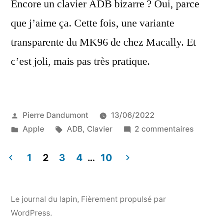
Encore un clavier ADB bizarre ? Oui, parce
que j’aime ça. Cette fois, une variante
transparente du MK96 de chez Macally. Et
c’est joli, mais pas très pratique.
Publié
Pierre Dandumont
13/06/2022
par
Publié
Étiquettes :
sur
Apple
ADB
,
Clavier
2 commentaires
dans
Un
clavier
1
2
3
4
…
10
ADB
Pagination
transpa
des
joli
Le journal du lapin
,
Fièrement propulsé par
mais
WordPress.