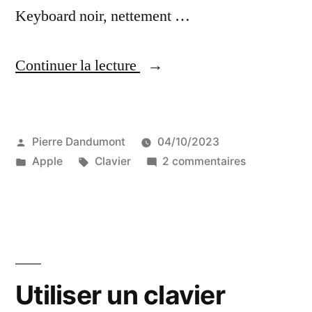
Keyboard noir, nettement …
« Le
Continuer la lecture
mystère
du
Publié
Pierre Dandumont
04/10/2023
clavier
par
Publié
Étiquettes :
sur
Apple
Clavier
2 commentaires
Apple
dans
Le
Keyboard
mystère
du
II
clavier
japonais
Apple
Keyboard
noir
Utiliser un clavier
II
est