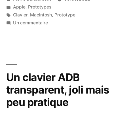
par
Publié
Apple
,
Prototypes
dans
Étiquettes :
Clavier
,
Macintosh
,
Prototype
sur
Un commentaire
Un
prototype
de
clavier
de
Macintosh
Un clavier ADB
128K
transparent, joli mais
(ou
pas)
peu pratique