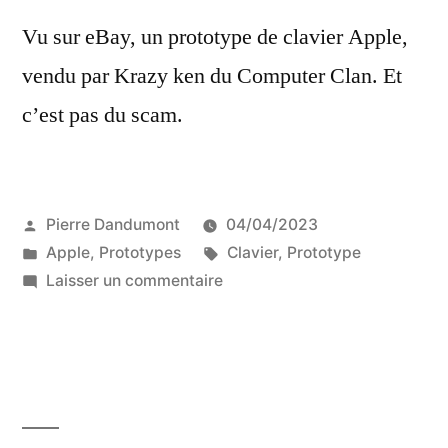
Vu sur eBay, un prototype de clavier Apple,
vendu par Krazy ken du Computer Clan. Et
c’est pas du scam.
Publié
Pierre Dandumont
04/04/2023
par
Publié
Étiquettes :
Apple
,
Prototypes
Clavier
,
Prototype
dans
sur
Laisser un commentaire
Un
prototype
de
clavier
DVT