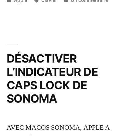
Apple
Clavier
Un commentaire
dans
Quand
Apple
a
ajouté
un
#
DÉSACTIVER
sur
L’INDICATEUR DE
le
clavier
CAPS LOCK DE
suisse
à
SONOMA
cause
de
Twitter
AVEC MACOS SONOMA, APPLE A