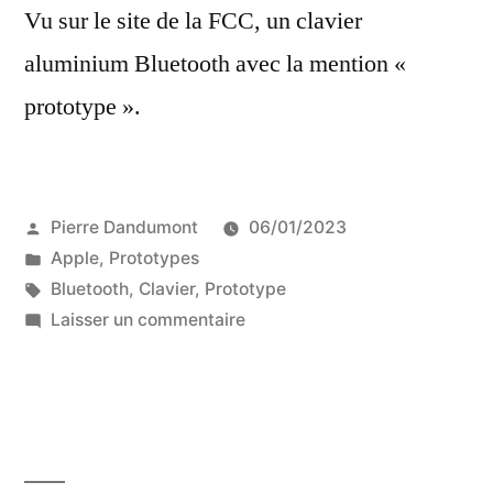
a
Vu sur le site de la FCC, un clavier
solutions »
des
aluminium Bluetooth avec la mention «
solutions
prototype ».
Publié
Pierre Dandumont
06/01/2023
par
Publié
Apple
,
Prototypes
dans
Étiquettes :
Bluetooth
,
Clavier
,
Prototype
sur
Laisser un commentaire
Un
prototype
de
clavier
Bluetooth…