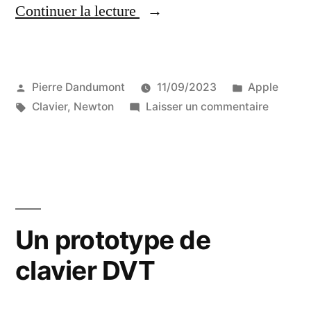
« Utiliser
Continuer la lecture
un
clavier
Publié
Publié
Pierre Dandumont
11/09/2023
Apple
d’Apple
par
Étiquettes :
dans
sur
Clavier
,
Newton
Laisser un commentaire
Newton
Utiliser
sur
un
clavier
un
d’Apple
Macintosh »
Newton
sur
Un prototype de
un
clavier DVT
Macinto