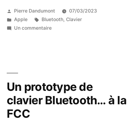
cassé
Publié
Pierre Dandumont
07/03/2023
la
par
Publié
Étiquettes :
Apple
Bluetooth
,
Clavier
compatibilité
dans
sur
Un commentaire
des
Apple
a
vieux
cassé
claviers
la
compatibilité
Bluetooth
des
Un prototype de
mais
vieux
il
clavier Bluetooth… à la
claviers
Bluetooth
y
FCC
mais
a
il
y
des