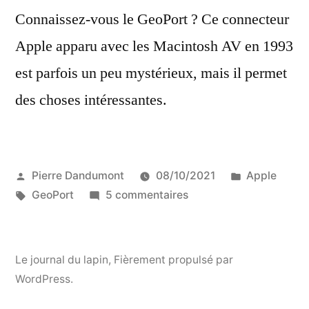
Connaissez-vous le GeoPort ? Ce connecteur
Apple apparu avec les Macintosh AV en 1993
est parfois un peu mystérieux, mais il permet
des choses intéressantes.
Publié
Publié
Pierre Dandumont
08/10/2021
Apple
par
Étiquettes :
sur
dans
GeoPort
5 commentaires
GeoPort,
le
connecteur
Le journal du lapin
,
Fièrement propulsé par
méconnu
WordPress.
d’Apple