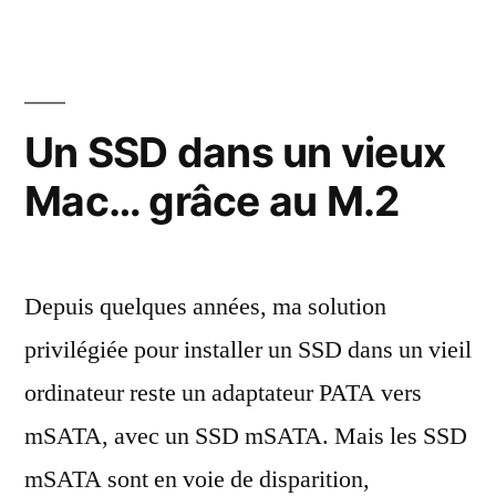
ou
SCSI
pour
le
PowerBook
Un SSD dans un vieux
Duo
Mac… grâce au M.2
2300
?
Les
deux
Depuis quelques années, ma solution
!
privilégiée pour installer un SSD dans un vieil
ordinateur reste un adaptateur PATA vers
mSATA, avec un SSD mSATA. Mais les SSD
mSATA sont en voie de disparition,