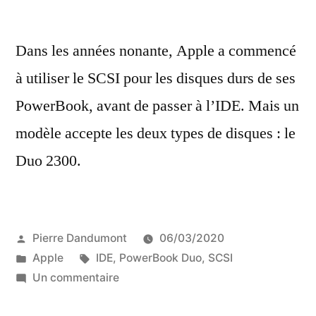
Dans les années nonante, Apple a commencé
à utiliser le SCSI pour les disques durs de ses
PowerBook, avant de passer à l’IDE. Mais un
modèle accepte les deux types de disques : le
Duo 2300.
Publié
Pierre Dandumont
06/03/2020
par
Publié
Étiquettes :
Apple
IDE
,
PowerBook Duo
,
SCSI
dans
sur
Un commentaire
IDE