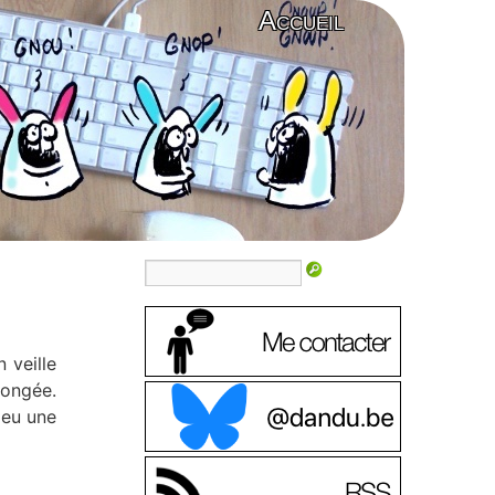
Accueil
 veille
longée.
 eu une