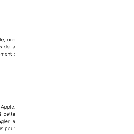
le, une
s de la
ement :
 Apple,
à cette
gler la
is pour