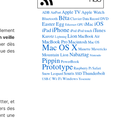
Apple TV
Apple Watch
ADB
AirPort
Bêta
Bluetooth
Clavier
DVD
Data Record
iOS
Easter Egg
iMac
Ethernet
GPU
iPhone
iPad
iTunes
llement
iPod
iPod touch
Lion
Karotz
MacBook Air
 veille
Lightning
MacBook Pro
Macintosh
Mac OS
mer dès
Mac OS X
Manette
Mavericks
que des
Nabaztag
Mountain Lion
Nintendo
Pippin
PowerBook
Prototype
Raspberry Pi
Safari
Thunderbolt
Souris
Snow Leopard
SSD
Wi-Fi
Windows
USB-C
Yosemite
ter, et
ers des
ent une