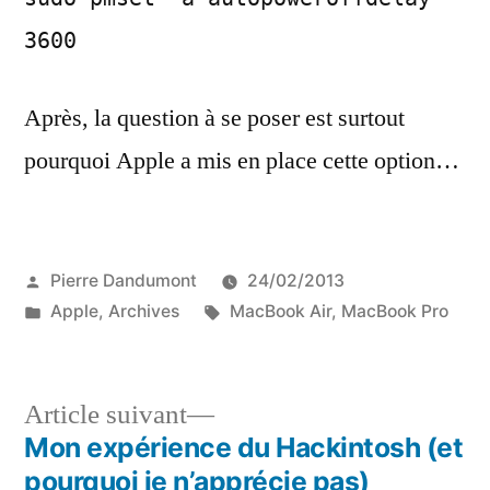
3600
Après, la question à se poser est surtout
pourquoi Apple a mis en place cette option…
Publié
Pierre Dandumont
24/02/2013
par
Publié
Étiquettes :
Apple
,
Archives
MacBook Air
,
MacBook Pro
dans
Article
Article suivant
suivant :
Mon expérience du Hackintosh (et
Navigation
pourquoi je n’apprécie pas)