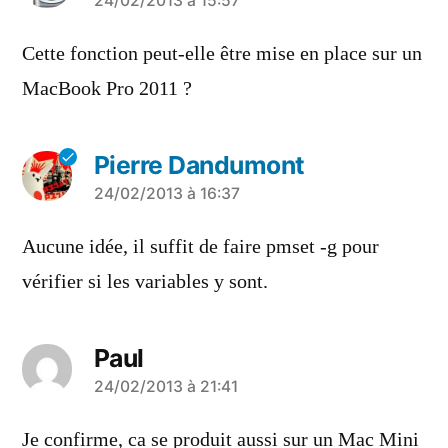
a
24/02/2013 à 15:57
dit :
Cette fonction peut-elle être mise en place sur un
MacBook Pro 2011 ?
Pierre Dandumont
a
24/02/2013 à 16:37
dit :
Aucune idée, il suffit de faire pmset -g pour
vérifier si les variables y sont.
Paul
a
24/02/2013 à 21:41
dit :
Je confirme, ca se produit aussi sur un Mac Mini