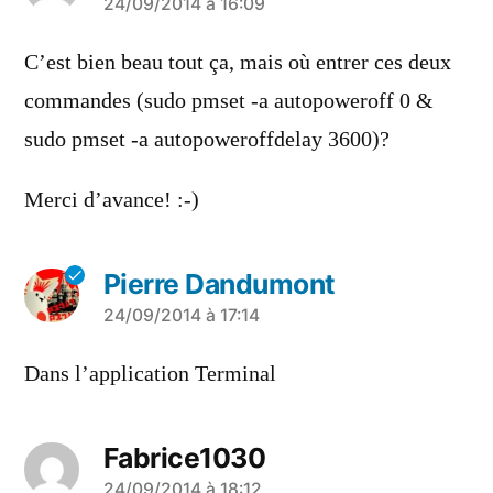
a
24/09/2014 à 16:09
dit :
C’est bien beau tout ça, mais où entrer ces deux
commandes (sudo pmset -a autopoweroff 0 &
sudo pmset -a autopoweroffdelay 3600)?
Merci d’avance! :-)
Pierre Dandumont
a
24/09/2014 à 17:14
dit :
Dans l’application Terminal
Fabrice1030
24/09/2014 à 18:12