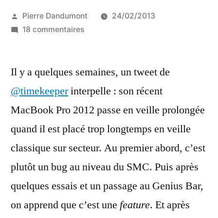
Publié
Pierre Dandumont
24/02/2013
par
sur
18 commentaires
Gérer
la
Il y a quelques semaines, un tweet de
mise
en
@timekeeper
interpelle : son récent
veille
MacBook Pro 2012 passe en veille prolongée
prolongée
automatique
quand il est placé trop longtemps en veille
des
classique sur secteur. Au premier abord, c’est
MacBook
plutôt un bug au niveau du SMC. Puis après
Air
et
quelques essais et un passage au Genius Bar,
Pro
on apprend que c’est une
feature
. Et après
2012