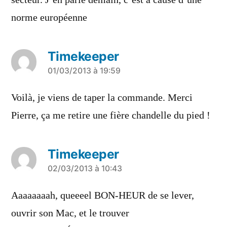
secteur. J’en parle demain, c’est à cause d’une
norme européenne
Timekeeper
a
01/03/2013 à 19:59
dit :
Voilà, je viens de taper la commande. Merci
Pierre, ça me retire une fière chandelle du pied !
Timekeeper
a
02/03/2013 à 10:43
dit :
Aaaaaaaah, queeeel BON-HEUR de se lever,
ouvrir son Mac, et le trouver