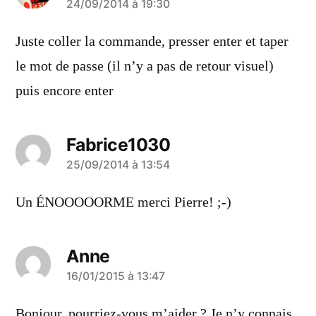
a
24/09/2014 à 19:30
dit :
Juste coller la commande, presser enter et taper
le mot de passe (il n’y a pas de retour visuel)
puis encore enter
Fabrice1030
a
25/09/2014 à 13:54
dit :
Un ÉNOOOOORME merci Pierre! ;-)
Anne
a
16/01/2015 à 13:47
dit :
Bonjour, pourriez-vous m’aider ? Je n’y connais