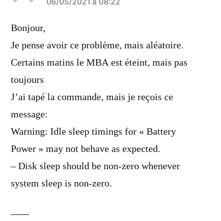
a
06/05/2021 à 08:22
dit :
Bonjour,
Je pense avoir ce problème, mais aléatoire.
Certains matins le MBA est éteint, mais pas
toujours
J’ai tapé la commande, mais je reçois ce
message:
Warning: Idle sleep timings for « Battery
Power » may not behave as expected.
– Disk sleep should be non-zero whenever
system sleep is non-zero.