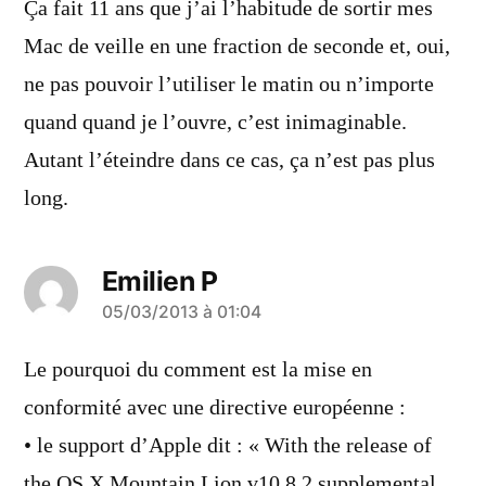
Ça fait 11 ans que j’ai l’habitude de sortir mes
Mac de veille en une fraction de seconde et, oui,
ne pas pouvoir l’utiliser le matin ou n’importe
quand quand je l’ouvre, c’est inimaginable.
Autant l’éteindre dans ce cas, ça n’est pas plus
long.
Emilien P
a
05/03/2013 à 01:04
dit :
Le pourquoi du comment est la mise en
conformité avec une directive européenne :
• le support d’Apple dit : « With the release of
the OS X Mountain Lion v10.8.2 supplemental