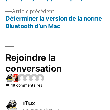
de
Article
Article précédent
l’article
précédent :
Déterminer la version de la norme
Bluetooth d’un Mac
Rejoindre la
conversation
18 commentaires
iTux